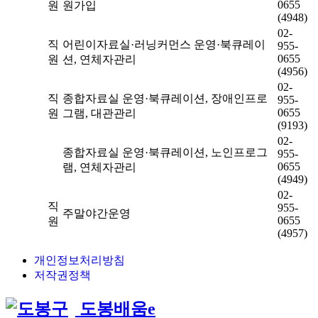
0655
원
원가입
(4948)
02-
직
어린이자료실·러닝커먼스 운영·북큐레이
955-
0655
원
션, 연체자관리
(4956)
02-
직
종합자료실 운영·북큐레이션, 장애인프로
955-
0655
원
그램, 대관관리
(9193)
02-
종합자료실 운영·북큐레이션, 노인프로그
955-
0655
램, 연체자관리
(4949)
02-
직
955-
주말야간운영
0655
원
(4957)
개인정보처리방침
저작권정책
도봉배움e