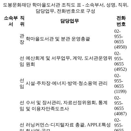
도봉문화재단 학마을도서관 조직도 표 - 소속부서, 성명, 직위,
담당업무, 전화번호으로 구성
소속부
직
전화
담당업무
서
위
번호
02-
관
955-
학마을도서관 및 분관 운영총괄
0655
장
(4950)
02-
선
예산회계 및 서무업무, 계약, 도서관운영위
955-
0655
임
원회
(4952)
02-
선
955-
시설·주차장·에너지·방역·청소용역 관리
0655
임
(1199)
02-
선
수서 및 장서관리, 자료선정위원회, 통계
955-
0655
임
및 이용자만족도조사
(4087)
02-
선
러닝커먼스·디지털자료 총괄, APPLE특성
955-
0655
임
화사업·공모