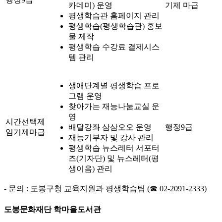
카데미) 운영
기제 마급
평생학습관 홈페이지 관리
평생학습(평생학습관) 홍보
물 제작
평생학습 수강료 결제시스
템 관리
생애단계별 평생학습 프로
그램 운영
찾아가는 재능나눔교실 운
영
시간선택제
배달강좌 삼삼오오 운영
행정9급
임기제마급
재능기부자 및 강사 관리
평생학습 뉴스레터 서포터
즈(기자단) 및 뉴스레터(평
생이음) 관리
- 문의 : 도봉구청 교육지원과 평생학습팀 (☎ 02-2091-2333)
도봉문화재단 학마을도서관