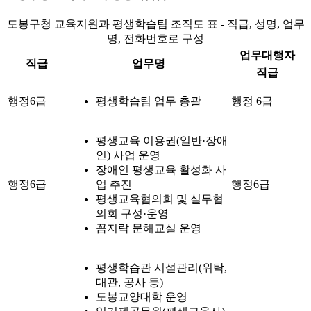
도봉구청 교육지원과 평생학습팀 조직도 표 - 직급, 성명, 업무
명, 전화번호로 구성
업무대행자
직급
업무명
직급
행정6급
평생학습팀 업무 총괄
행정 6급
평생교육 이용권(일반·장애
인) 사업 운영
장애인 평생교육 활성화 사
행정6급
업 추진
행정6급
평생교육협의회 및 실무협
의회 구성·운영
꼼지락 문해교실 운영
평생학습관 시설관리(위탁,
대관, 공사 등)
도봉교양대학 운영