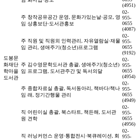
(4951)
02-
주
창작공유공간 운영, 문화가있는날·공모, 영
955-
0655
임
상홍보단·도서관홍보
(4087)
02-
주
직원 및 직원외 인력관리, 자유열람실·재물
955-
0655
임
관리, 생애주기(청소년)프로그램
(9192)
도봉문
02-
화재단
주
김수영문학도서관 총괄, 생애주기(청소년)
955-
0655
학마을
임
프로그램, 도서관주간 및 독서의달
(4954)
도서관
02-
주
종합자료실 총괄, 독서동아리, 책바다/책나
955-
0655
임
래, 정기간행물 관리
(4949)
02-
직
어린이실 총괄, 북스타트, 책든해, 도서관
955-
0655
원
견학
(4956)
02-
직
러닝커먼스 운영·통합전시·북큐레이션, 회
955-