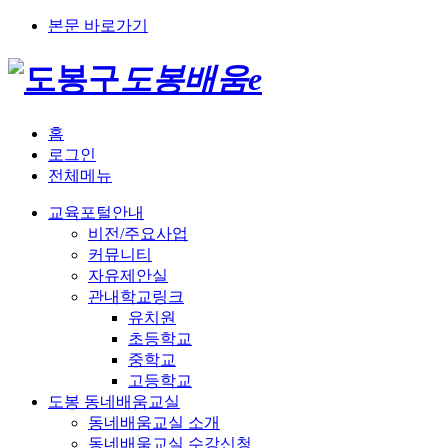
본문 바로가기
도봉배움e
홈
로그인
전체메뉴
교육포털안내
비전/주요사업
커뮤니티
자유제안실
관내학교링크
유치원
초등학교
중학교
고등학교
도봉 동네배움교실
동네배움교실 소개
동네배움교실 수강신청