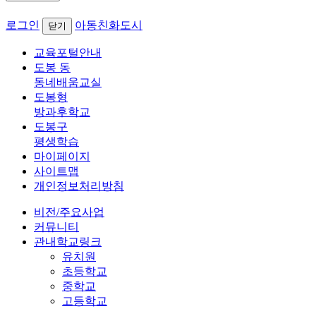
로그인
아동친화도시
닫기
교육포털안내
도봉 동
동네배움교실
도봉형
방과후학교
도봉구
평생학습
마이페이지
사이트맵
개인정보처리방침
비전/주요사업
커뮤니티
관내학교링크
유치원
초등학교
중학교
고등학교