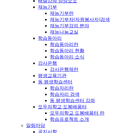
배달강좌 삼삼오오
재능기부
재능기부란
재능기부자[자원봉사자]검색
재능기부강의 분야
재능나눔교실
학습동아리
학습동아리란
학습동아리 현황
학습동아리 소식
강사은행
강사은행제란
평생교육기관
동 평생학습센터
학습자리란
학습자리 검색
동 평생학습센터 강좌
모두의학교 도봉배움터
모두의학교 도봉배움터 란
학습프로젝트 소개
알림마당
공지사항