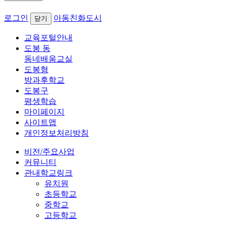
로그인
아동친화도시
닫기
교육포털안내
도봉 동
동네배움교실
도봉형
방과후학교
도봉구
평생학습
마이페이지
사이트맵
개인정보처리방침
비전/주요사업
커뮤니티
관내학교링크
유치원
초등학교
중학교
고등학교